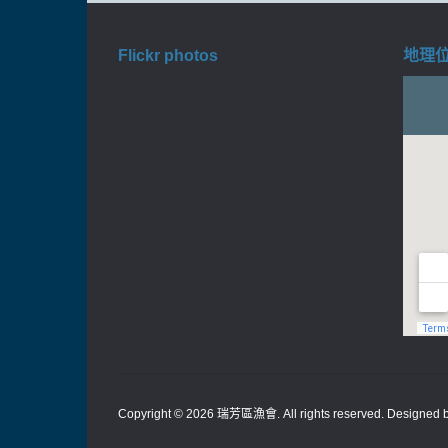
Flickr photos
地理位置
Copyright © 2026
瑞芳區漁會
. All rights reserved. Designed