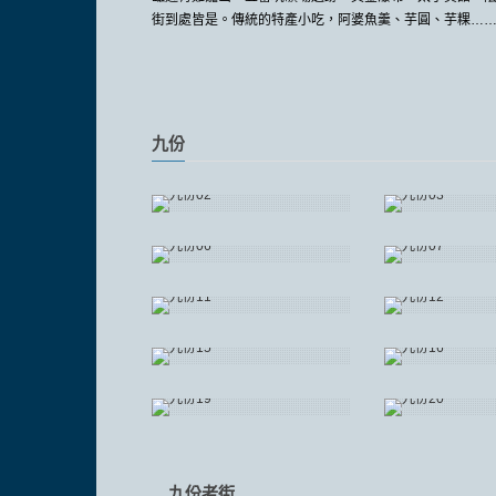
街到處皆是。傳統的特產小吃，阿婆魚羹、芋圓、芋粿…
九份
九份老街