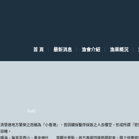
首 頁
最新消息
漁會介紹
漁業概況
經濟發達地方繁榮之而稱為『小香港』，昔因礦採鑿停採致之人去樓空，形成所謂『悲
相目睹。
陰陽海、無耳茶壺山、黃金神社……等觀光景點，地方再度回復熱鬧起來，隨之供應遊