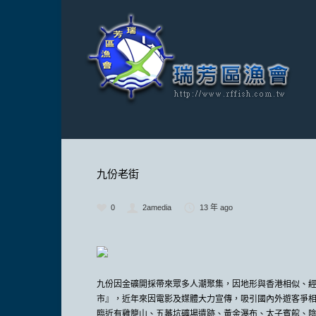
九份老街
0
2amedia
13 年 ago
九份因金礦開採帶來眾多人潮聚集，因地形與香港相似、
市』，近年來因電影及媒體大力宣傳，吸引國內外遊客爭
臨近有雞籠山、五蕃坑礦場遺跡、黃金瀑布、太子賓館、