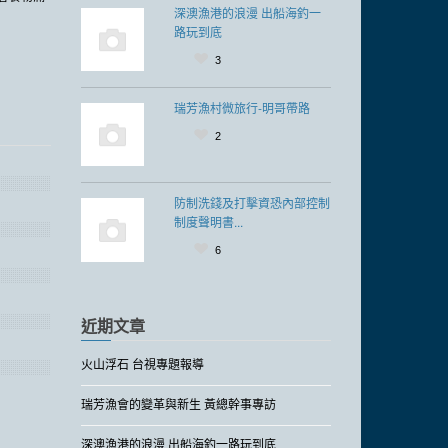
深澳漁港的浪漫 出船海釣一
路玩到底
3
瑞芳漁村微旅行-明哥帶路
2
防制洗錢及打擊資恐內部控制
制度聲明書...
6
近期文章
火山浮石 台視專題報導
瑞芳漁會的變革與新生 黃總幹事專訪
深澳漁港的浪漫 出船海釣一路玩到底