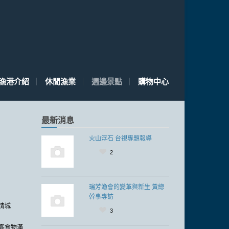
漁港介紹
休閒漁業
週邊景點
購物中心
最新消息
火山浮石 台視專題報導
2
瑞芳漁會的變革與新生 黃總
幹事專訪
情城
3
客食物滿