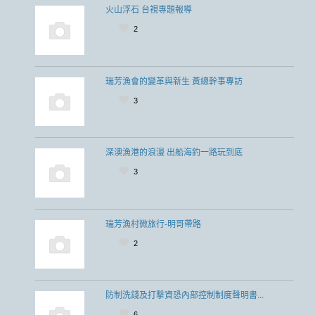
火山浮石 台視專題報導
2
瑞芳漁會的變革與新生 黃總幹事專訪
3
深澳漁港的浪漫 出船海釣一路玩到底
3
瑞芳漁村微旅行-明哥帶路
2
防制洗錢及打擊資恐內部控制制度聲明書...
6