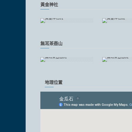
黃金神社
無耳茶壺山
地理位置