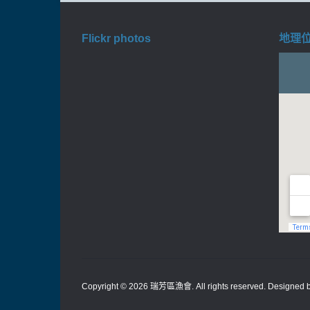
Flickr photos
地理位置
Copyright © 2026
瑞芳區漁會
. All rights reserved. Designed