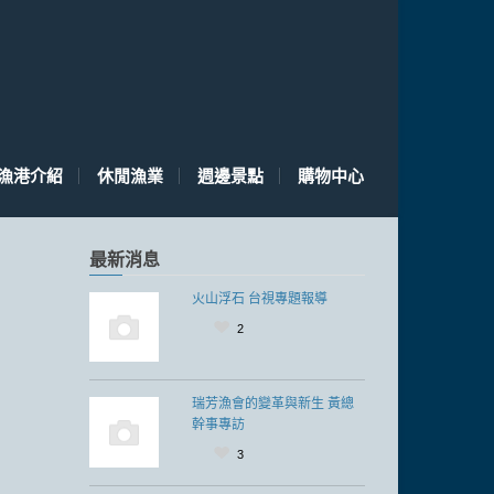
漁港介紹
休閒漁業
週邊景點
購物中心
最新消息
火山浮石 台視專題報導
2
瑞芳漁會的變革與新生 黃總
幹事專訪
3