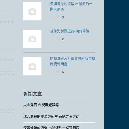
深澳漁港的浪漫 出船海釣一
路玩到底
3
瑞芳漁村微旅行-明哥帶路
2
防制洗錢及打擊資恐內部控制
制度聲明書...
6
近期文章
火山浮石 台視專題報導
瑞芳漁會的變革與新生 黃總幹事專訪
深澳漁港的浪漫 出船海釣一路玩到底