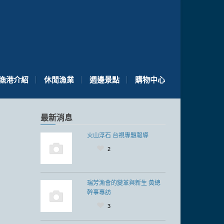
漁港介紹
休閒漁業
週邊景點
購物中心
最新消息
火山浮石 台視專題報導
2
瑞芳漁會的變革與新生 黃總
幹事專訪
3