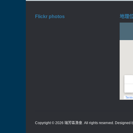
Flickr photos
地理位置
Copyright © 2026
瑞芳區漁會
. All rights reserved. Designed