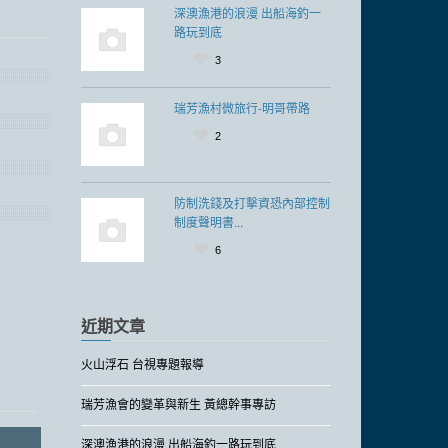
深澳漁港的浪漫 出船海釣一
路玩到底
3
瑞芳漁村微旅行-明哥帶路
2
防制洗錢及打擊資恐內部控制
制度聲明書...
6
近期文章
火山浮石 台視專題報導
瑞芳漁會的變革與新生 黃總幹事專訪
深澳漁港的浪漫 出船海釣一路玩到底