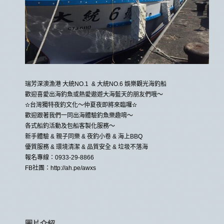
瑞芳深澳漁港 大統NO.1 & 大統NO.6 娛樂觀光海釣船
歡迎喜愛出海釣魚或熱愛遨遊大海藍天的朋友們哦～
✫台灣獨特夜釣文化～仲夏夜即將來臨囉✫
歡迎跟著我們一同出海體驗釣魚樂趣唷～
各式船釣活動及包船客製化服務～
新手體驗 & 親子同樂 & 夜釣小卷 & 海上BBQ
優質服務 & 環境清潔 & 品質安全 & 垃圾不落海
報名專線：0933-29-8866
FB社團：http://ah.pe/awxs
圖片介紹