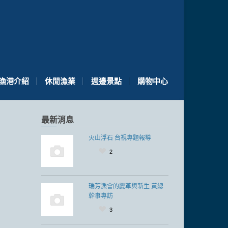
漁港介紹
休閒漁業
週邊景點
購物中心
最新消息
火山浮石 台視專題報導
2
瑞芳漁會的變革與新生 黃總
幹事專訪
3