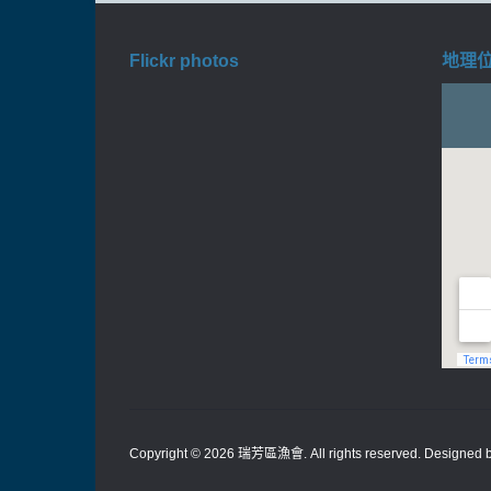
Flickr photos
地理位置
Copyright © 2026
瑞芳區漁會
. All rights reserved. Designed