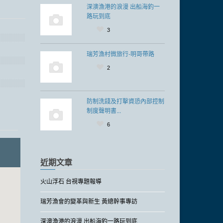
深澳漁港的浪漫 出船海釣一
路玩到底
3
瑞芳漁村微旅行-明哥帶路
2
防制洗錢及打擊資恐內部控制
制度聲明書...
6
近期文章
火山浮石 台視專題報導
瑞芳漁會的變革與新生 黃總幹事專訪
深澳漁港的浪漫 出船海釣一路玩到底