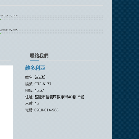
聯絡我們
維多利亞
姓名:
黃岩松
編號:
CT3-6177
噸位:
45.57
住址:
基隆市信義區教忠街40巷15號
人數:
45
電話:
0910-014-988