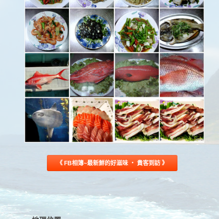
《 FB相簿~最新鮮的好滋味 ‧ 貴客到訪 》