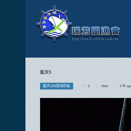
藍天5
藍天168號海釣船
0
rffish
9 年 ag