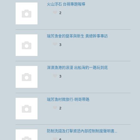
火山浮石 台視專題報導
2
瑞芳漁會的變革與新生 黃總幹事專訪
3
深澳漁港的浪漫 出船海釣一路玩到底
3
瑞芳漁村微旅行-明哥帶路
2
防制洗錢及打擊資恐內部控制制度聲明書...
6