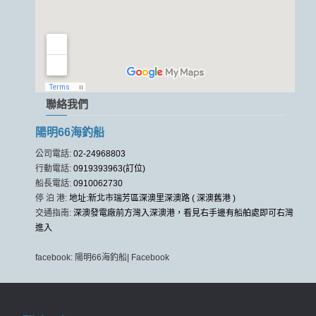
聯絡我們
陽明66海釣船
公司電話:
02-24968803
行動電話:
0919393963(訂位)
船長電話:
0910062730
停 泊 港:
地址:新北市瑞芳區深澳里深澳路 ( 深澳舊港 )
交通指南:
深澳發電廠前方灣入深澳港，看見右手邊有船舶處即可右灣
進入
facebook:
陽明66海釣船| Facebook