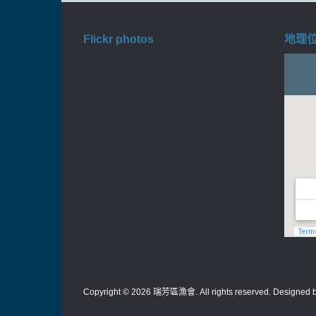
Flickr photos
地理位置
Copyright © 2026
瑞芳區漁會
. All rights reserved. Designed