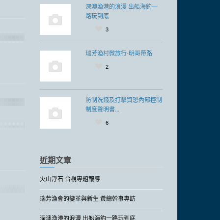
深澳漁港的浪漫 出船海釣一
路玩到底
3
瑞芳漁村微旅行-明哥帶路
2
防制洗錢及打擊資恐內部控制
制度聲明書...
6
近期文章
火山浮石 台視專題報導
瑞芳漁會的變革與新生 黃總幹事專訪
深澳漁港的浪漫 出船海釣一路玩到底