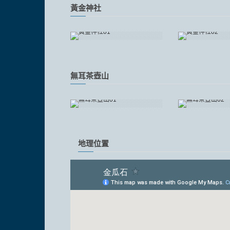
黃金神社
無耳茶壺山
地理位置