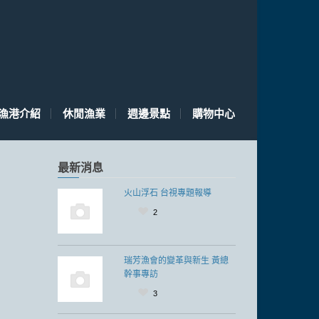
漁港介紹
休閒漁業
週邊景點
購物中心
最新消息
火山浮石 台視專題報導
2
瑞芳漁會的變革與新生 黃總
幹事專訪
3